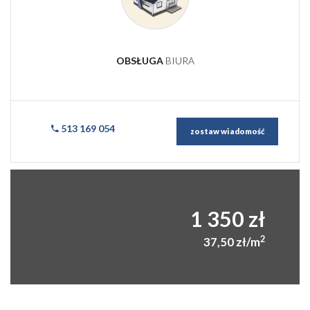
OBSŁUGA
BIURA
513 169 054
zostaw wiadomość
1 350 zł
2
37,50 zł/m