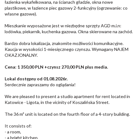
łazienka wykafelkowana, na ścianach gładzie, okna nowe
plastikowe, w łazience piec gazowy 2-funkcyjny (ogrzewanie: co
własne gazowe).
Mieszkanie wyposażone jest w niezbędne sprzęty AGD m.i.n:
lodówka, piekarnik, kuchenka gazowa. Okna skierowane na zachód.
Bardzo dobra lokalizacja, znakomite możliwości komunikacyjne.
Kaucja w wysokości 1-miesięcznego czynszu. Wymagany NAJEM
OKAZJONALNY.
Cena: 1 350,00 PLN +czynsz 270,00 PLN plus media.
Lokal dostępny od 01.08.2026r.
Serdecznie zapraszamy do oglądania!
We are pleased to present a studio apartment for rent located in
Katowice - Ligota, in the vicinity of Koszalińska Street.
The 36 m² unit is located on the fourth floor of a 4-story building.
It consists of:
- a room,
- a bright kitchen,