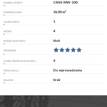
CNSS-MW-200
SYMBOL OFERTY
36,00 m²
POWIERZCHNIA
1
LICZBA POKOI
4
PIĘTRO
blok
RODZAJ BUDYNKU
STANDARD
4
LICZBA PIĘTER W BUDYNKU
Do wprowadzenia
STAN LOKALU
brak
BALKON