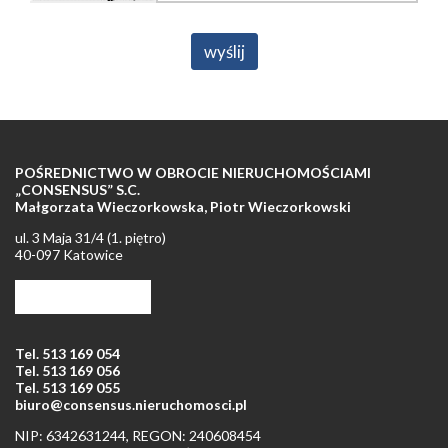
POŚREDNICTWO W OBROCIE NIERUCHOMOŚCIAMI
„CONSENSUS” S.C.
Małgorzata Wieczorkowska, Piotr Wieczorkowski
ul. 3 Maja 31/4 (1. piętro)
40-097 Katowice
Tel. +48 32 253 68 47
Tel. +48 32 253 61 51
Tel. 513 169 054
Tel. 513 169 056
Tel. 513 169 055
biuro@consensus.nieruchomosci.pl
NIP: 6342631244, REGON: 240608454