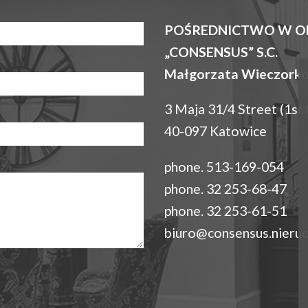
POŚREDNICTWO W O
„CONSENSUS” S.C.
Małgorzata Wieczorko
3 Maja 31/4 Street (1st 
40-097 Katowice
phone. 513-169-054
phone. 32 253-68-47
phone. 32 253-61-51
biuro@consensus.nieruc