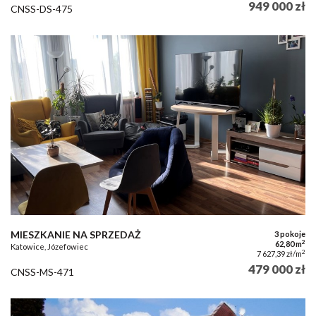
949 000 zł
CNSS-DS-475
MIESZKANIE NA SPRZEDAŻ
3 pokoje
2
62,80 m
Katowice, Józefowiec
2
7 627,39 zł/m
479 000 zł
CNSS-MS-471