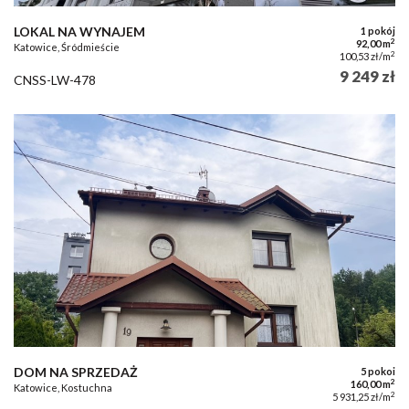
LOKAL NA WYNAJEM
1 pokój
2
92,00 m
Katowice, Śródmieście
2
100,53 zł/m
9 249 zł
CNSS-LW-478
DOM NA SPRZEDAŻ
5 pokoi
2
160,00 m
Katowice, Kostuchna
2
5 931,25 zł/m