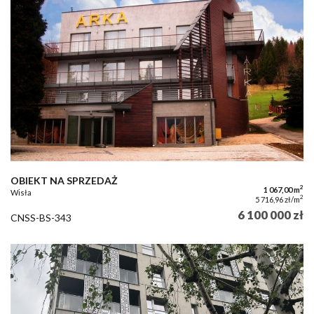
OBIEKT NA SPRZEDAŻ
2
1 067,00 m
Wisła
2
5 716,96 zł/m
6 100 000 zł
CNSS-BS-343