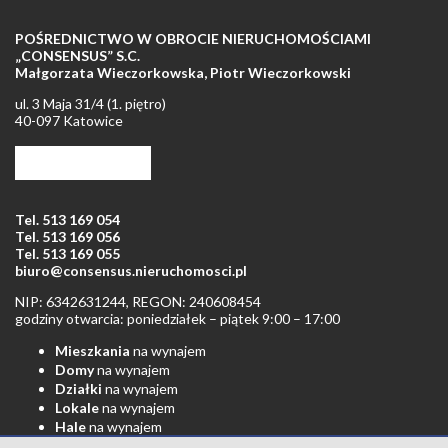
POŚREDNICTWO W OBROCIE NIERUCHOMOŚCIAMI
„CONSENSUS” S.C.
Małgorzata Wieczorkowska, Piotr Wieczorkowski
ul. 3 Maja 31/4 (1. piętro)
40-097 Katowice
Tel. +48 32 253 68 47
Tel. +48 32 253 61 51
Tel. 513 169 054
Tel. 513 169 056
Tel. 513 169 055
biuro@consensus.nieruchomosci.pl
NIP: 6342631244, REGON: 240608454
godziny otwarcia: poniedziałek – piątek 9:00 – 17:00
Mieszkania
na wynajem
Domy
na wynajem
Działki
na wynajem
Lokale
na wynajem
Hale
na wynajem
Obiekty
na wynajem