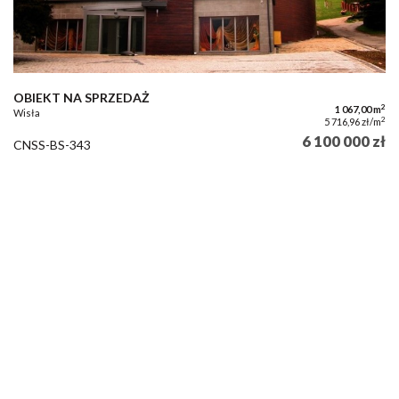
OBIEKT NA SPRZEDAŻ
2
1 067,00 m
Wisła
2
5 716,96 zł/m
6 100 000 zł
CNSS-BS-343